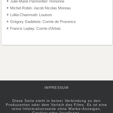
Julie-Marie Parmentier: Honorine
Michel Robin: Jacob Nicolas Moreau
Lolita Chammah: Louison
Grégory Gadebois: Comte de Provence
Francis Leplay: Comte d’Artois
IMPRESSUM
Diese Seite steht in keiner Verbindung zu den
Produzenten oder dem Verleih des Films. Es ist eine
reine Informationsseite ohne Werbe-Anzeigen,
Cookies oder JavaScript.