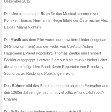
Dezember 2012.
Die
Idee
als auch das
Buch
für das Musical stammen von
Komiker Thomas Hermanns. Regie führte der Österreicher Alex
Balga ("Miami Nights").
Die
Musik
aus dem Film wurde durch weitere Lieder (insgesamt
24 Shownummern) aus der Feder von Co-Autor Achim
Hagemann („Pavel Popolski“), Thomas Zaufke und Heribert
Feckler aufgepeppt. Letztere führt auch als musikalischer Leiter
die siebenköpfige Live-Band; deren Repertoire von Broadway-
Sound bis zu Rock- und Popklängen reicht.
Das
Bühnenbild
des Stückes erinnerte an einen Fernseher aus
den 1960er Jahren, gemischt mit viel „Glitzer“ und „Ruhrpott“-
Charme.
Die Rolle des inzwischen verstorbenen Heinz Schenk