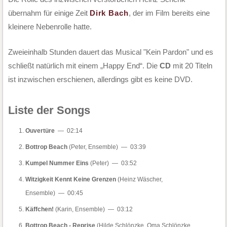
übernahm für einige Zeit
Dirk Bach
, der im Film bereits eine
kleinere Nebenrolle hatte.
Zweieinhalb Stunden dauert das Musical "Kein Pardon" und es
schließt natürlich mit einem „Happy End“. Die
CD
mit 20 Titeln
ist inzwischen erschienen, allerdings gibt es keine DVD.
Liste der Songs
Ouvertüre
— 02:14
Bottrop Beach
(Peter, Ensemble) — 03:39
Kumpel Nummer Eins
(Peter) — 03:52
Witzigkeit Kennt Keine Grenzen
(Heinz Wäscher,
Ensemble) — 00:45
Käffchen!
(Karin, Ensemble) — 03:12
Bottrop Beach - Reprise
(Hilde Schlönzke, Oma Schlönzke,