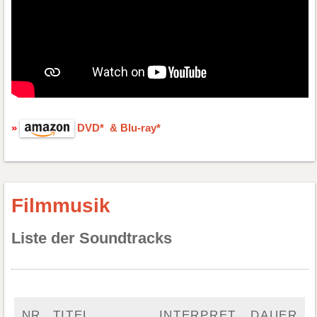
DVD* & Blu-ray*
Filmmusik
Liste der Soundtracks
NR.
TITEL
INTERPRET
DAUER